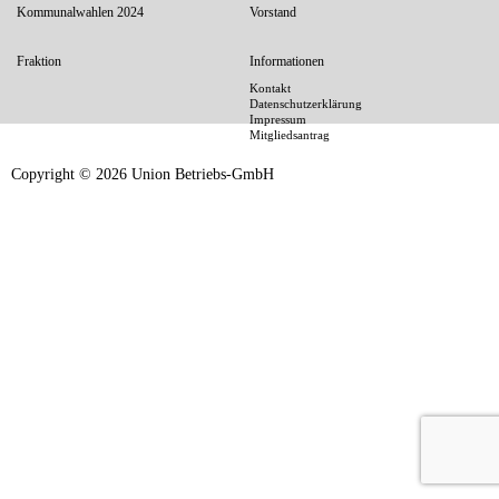
Footer
Kommunalwahlen 2024
Vorstand
Fraktion
Informationen
Kontakt
Datenschutzerklärung
Impressum
Mitgliedsantrag
Copyright © 2026 Union Betriebs-GmbH