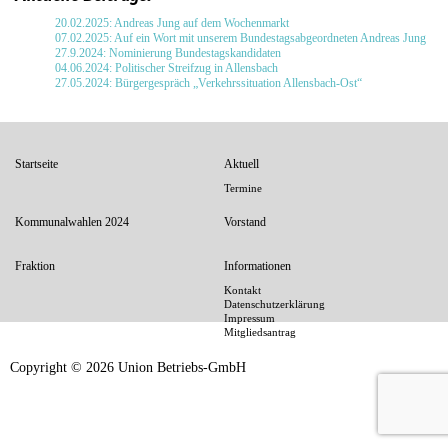
20.02.2025: Andreas Jung auf dem Wochenmarkt
07.02.2025: Auf ein Wort mit unserem Bundestagsabgeordneten Andreas Jung
27.9.2024: Nominierung Bundestagskandidaten
04.06.2024: Politischer Streifzug in Allensbach
27.05.2024: Bürgergespräch „Verkehrssituation Allensbach-Ost“
Seitenübersicht
Startseite
Aktuell
im
Termine
Seiten-
Footer
Kommunalwahlen 2024
Vorstand
Fraktion
Informationen
Kontakt
Datenschutzerklärung
Impressum
Mitgliedsantrag
Copyright © 2026 Union Betriebs-GmbH